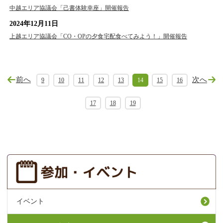
中越エリア協議会「己書体験幸座」開催報告
2024年12月11日
上越エリア協議会「CO・OPの夕食宅配食べてみよう！」開催報告
前へ
次へ
9
10
11
12
13
14
15
16
17
18
19
イベント