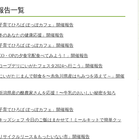
報告一覧
子育てひろば ぽっぽカフェ」開催報告
冬のあなたの健康応援」開催報告
子育てひろば ぽっぽカフェ」開催報告
CO・OPの夕食宅配食べてみよう！」開催報告
コープデリにいがたフェスタ2024へ行こう」開催報告
にいがたじまんで朝食を〜糸魚川県産はちみつを添えて～」開催
新潟県産の酪農家さんを応援！〜牛乳のおいしい秘密を知ろ
子育てひろば ぽっぽカフェ」開催報告
キッズシェフ 今日のご飯はまかせて！ミールキットで簡単クッ
リサイクルリース＆もったいない市」開催報告