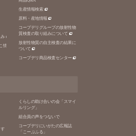
商品Q&A
生産情報検索
原料・産地情報
コープデリグループの放射性物
質検査の取り組みについて
組み
放射性物質の自主検査の結果に
こ情
ついて
コープデリ商品検査センター
くらしの助け合いの会「スマイ
ルリング」
組合員の声をつないで
コープデリにいがたの広報誌
ます
「こーぷふる」