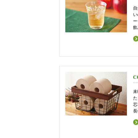
自
い
ー
飲
C
未
た
芯
長