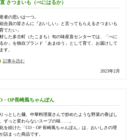
直 さつまいも（べにはるか）
産者の思いは一つ。
組合員の皆さんに『おいしい』と言ってもらえるさつまいも
育てたい」
材した多古町（たこまち）旬の味産直センターでは、「べに
るか」を独自ブランド「あまゆう」として育て、お届けして
ます。
記事を読む
2023年2月
O・OP長崎風ちゃんぽん
りっとした麺、中華料理屋さんで炒めたような野菜の香ばし
、ずっと変わらないスープの味……。
化を続けた「CO・OP 長崎風ちゃんぽん」は、おいしさの理
が詰まった商品です。