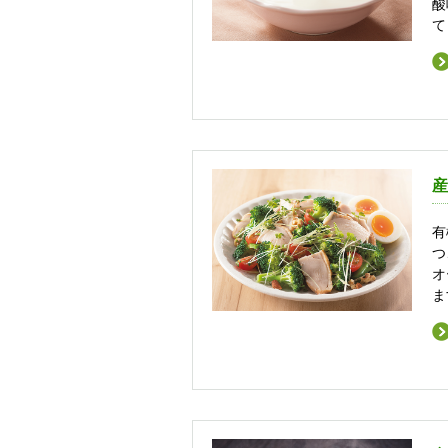
酸
て
産
有
つ
オ
ま