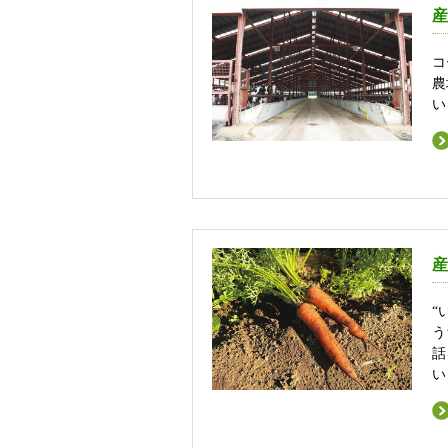
産
コ
農
い
産
“
う
話
い