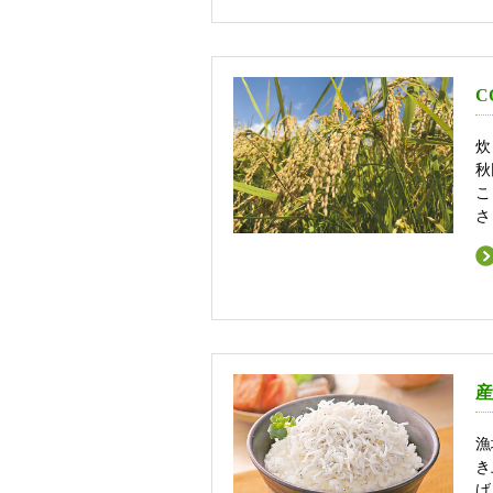
C
炊
秋
こ
さ
産
漁
き
げ