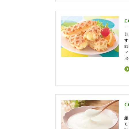
C
卵
す
随
ド
出
C
組
た