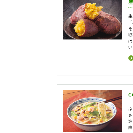
産
生
「
を
取
は
い
C
ぷ
さ
進
由