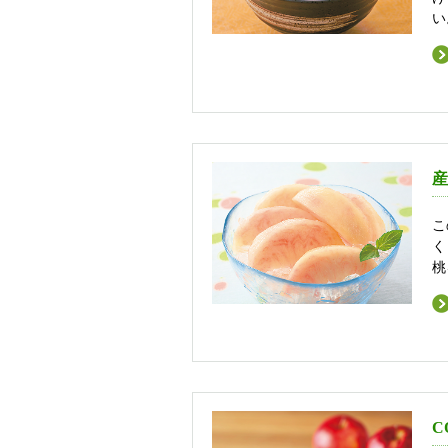
い
産
こ
く
桃
C