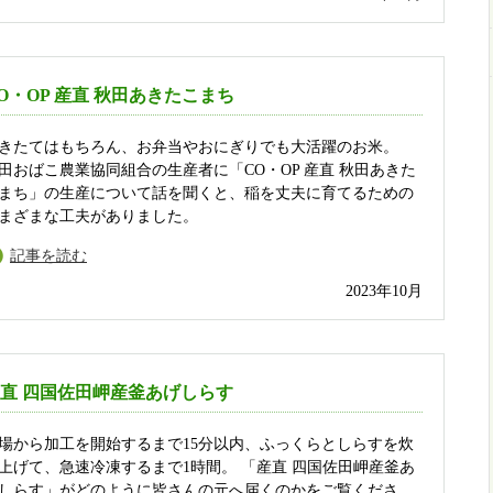
O・OP 産直 秋田あきたこまち
きたてはもちろん、お弁当やおにぎりでも大活躍のお米。
田おばこ農業協同組合の生産者に「CO・OP 産直 秋田あきた
まち」の生産について話を聞くと、稲を丈夫に育てるための
まざまな工夫がありました。
記事を読む
2023年10月
直 四国佐田岬産釜あげしらす
場から加工を開始するまで15分以内、ふっくらとしらすを炊
上げて、急速冷凍するまで1時間。 「産直 四国佐田岬産釜あ
しらす」がどのように皆さんの元へ届くのかをご覧くださ