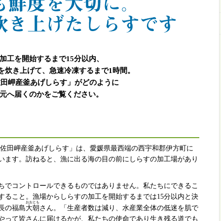
加工を開始するまで15分以内、
を炊き上げて、急速冷凍するまで1時間。
佐田岬産釜あげしらす」がどのように
元へ届くのかをご覧ください。
国佐田岬産釜あげしらす」は、愛媛県最西端の西宇和郡伊方町に
います。訪ねると、漁に出る海の目の前にしらすの加工場があり
ちでコントロールできるものではありません。私たちにできるこ
すること。漁場からしらすの加工を開始するまでは15分以内と決
おおとも
長の福島
大朝
さん。「生産者数は減り、水産業全体の低迷を肌で
やって皆さんに届けるかが、私たちの使命であり生き残る道でも