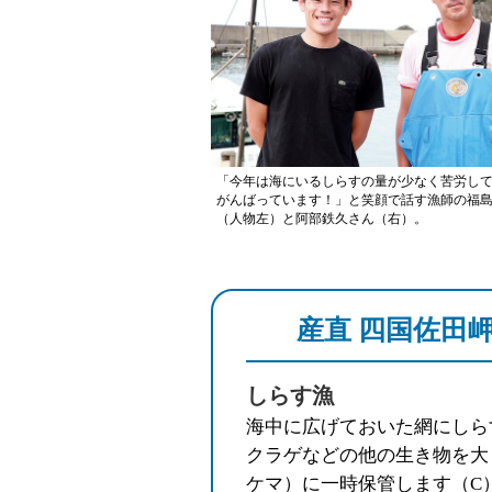
「今年は海にいるしらすの量が少なく苦労し
がんばっています！」と笑顔で話す漁師の福
（人物左）と阿部鉄久さん（右）。
産直 四国佐田
しらす漁
海中に広げておいた網にしら
クラゲなどの他の生き物を大
ケマ）に一時保管します（C